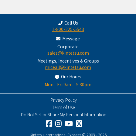
Call Us
1-800-225-5543
Message
Corporate
sales@kintetsu.com
Meetings, Incentives & Groups
miceall@kintetsu.com
Our Hours
Mon - Fri 9am - 5:30pm
Privacy Policy
Term of Use
Do Not Sell or Share My Personal Information
Kintetsu International Express © 2003 - 2026