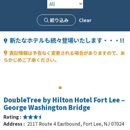
Rating :
Address :
501 W Edgar Rd, Linden, NJ 07036
絞り込み
Clear
KIE Rates from $139-
新たなホテルも続々登場いたします・・・!!
Somerset Hills Hotel, Tapestry
Collection by Hilton
表記情報は予告なく変更される場合がありますので、あ
Rating :
らかじめご了承ください。
Address :
200 Liberty Corner Rd, Warren, NJ 07059
KIE Rates 10% off
APA Hotel Woodbridge
DoubleTree by Hilton Hotel Fort Lee –
Rating :
George Washington Bridge
Address :
120 S Wood Ave, Iselin, NJ 08830
Rating :
Address :
2117 Route 4 Eastbound, Fort Lee, NJ 07024
KIE Rates from $139-