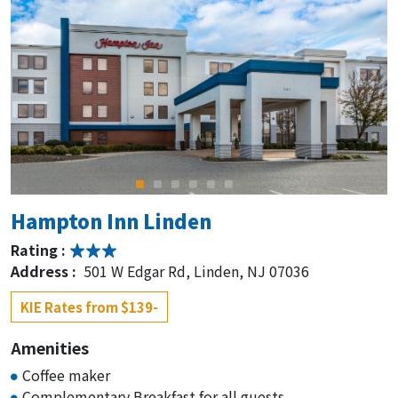
Homewood Suites by Hilton
Teaneck Glenpointe
Rating :
Address :
One Glenwood Ave Suite A, Teaneck, NJ
07666
KIE Rates 15% off
Crowne Plaza Englewood
Hampton Inn Linden
Rating :
Rating :
Address :
401 S Van Brunt St, Englewood, NJ 07631
Address :
501 W Edgar Rd, Linden, NJ 07036
KIE Rates 17% off
KIE Rates from $139-
Amenities
Coffee maker
Complementary Breakfast for all guests