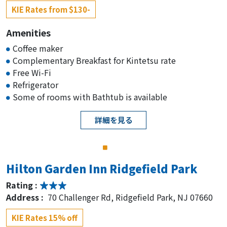
KIE Rates from $130-
Hampton Inn & Suites Teaneck
Amenities
Glenpointe
Coffee maker
Rating :
Complementary Breakfast for Kintetsu rate
Address :
One Glenwood Ave Suite B, Teaneck, NJ
Free Wi-Fi
07666
Refrigerator
Some of rooms with Bathtub is available
KIE Rates 15% off
詳細を見る
Canopy by Hilton Jersey City Arts
District
Rating :
Hilton Garden Inn Ridgefield Park
Address :
159 Morgan St, Jersey City, NJ 07302
Rating :
KIE Rates 20% off
Address :
70 Challenger Rd, Ridgefield Park, NJ 07660
KIE Rates 15% off
Homewood Suites by Hilton