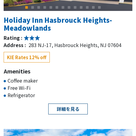
KIE Rates from $149-
Holiday Inn Hasbrouck Heights-
Meadowlands
Hyatt Place Fort Lee / George
Washington Bridge
Rating :
Address :
283 NJ-17, Hasbrouck Heights, NJ 07604
Rating :
Address :
2167 Rte 4 E, Fort Lee, NJ 07024
KIE Rates 12% off
KIE Rates 20% off
Amenities
Coffee maker
Home2 Suites By Hilton Hasbrouck
Free Wi-Fi
Heights
Refrigerator
Rating :
詳細を見る
Address :
377 NJ-17, Hasbrouck Heights, NJ 07604
KIE Rates 12% off