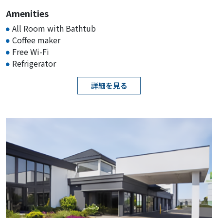
Edgewater-NYC Area
Amenities
All Room with Bathtub
Rating :
Coffee maker
Address :
10 The Promenade, Edgewater, NJ 07020
Free Wi-Fi
KIE Rates 10% off
Refrigerator
詳細を見る
Clinton Inn Hotel & Event Center
Rating :
Address :
145 Dean Dr, Tenafly, NJ 07670
KIE Rates 20% off
Hilton Garden Inn Edison/Raritan
Center
Rating :
Address :
50 Raritan Center Pkwy, Edison, NJ 08837