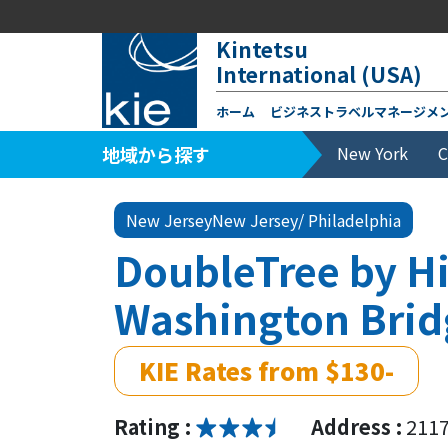
Kintetsu
International (USA)
ホーム
ビジネストラベルマネージメ
地域から探す
New York
C
New JerseyNew Jersey/ Philadelphia
DoubleTree by Hi
Washington Brid
KIE Rates from $130-
Rating :
Address :
2117