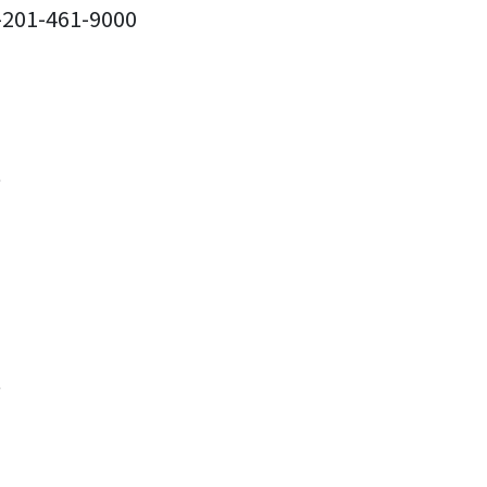
-201-461-9000
ate
e