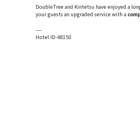
DoubleTree and Kintetsu have enjoyed a long
your guests an upgraded service with a
comp
Hotel ID-48150