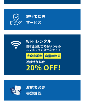
旅行者保険
サービス
Wi-Fiレンタル
日本全国どこでもいつもの
スマホでインターネット！
完全定額制
容量無制限
近鉄特別料金
20% OFF!
渡航者必要
書類確認