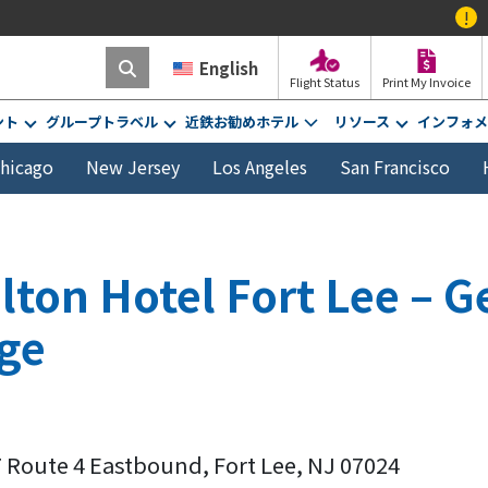
!
「Prin
English
Flight Status
Print My Invoice
ント
グループトラベル
近鉄お勧めホテル
リソース
インフォメ
hicago
New Jersey
Los Angeles
San Francisco
lton Hotel Fort Lee – G
ge
 Route 4 Eastbound, Fort Lee, NJ 07024