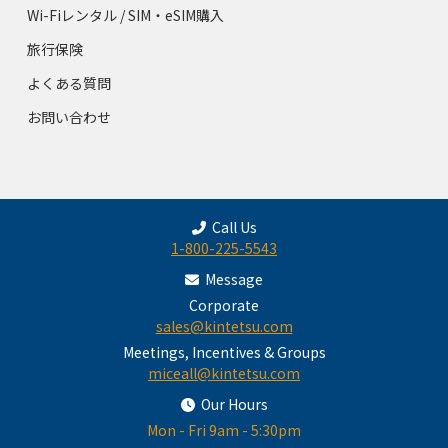
Wi-Fiレンタル / SIM・eSIM購入
旅行保険
よくある質問
お問い合わせ
Call Us
1-800-225-5543
Message
Corporate
sales@kintetsu.com
Meetings, Incentives & Groups
miceall@kintetsu.com
Our Hours
Mon - Fri 9am - 5:30pm