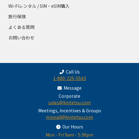
Wi-Fiレンタル / SIM・eSIM購入
旅行保険
よくある質問
お問い合わせ
Call Us
1-800-225-5543
Message
Corporate
sales@kintetsu.com
Meetings, Incentives & Groups
miceall@kintetsu.com
Our Hours
Mon - Fri 9am - 5:30pm