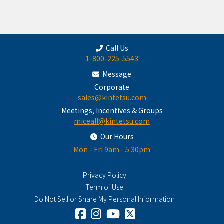
Call Us
1-800-225-5543
Message
Corporate
sales@kintetsu.com
Meetings, Incentives & Groups
miceall@kintetsu.com
Our Hours
Mon - Fri 9am - 5:30pm
Privacy Policy
Term of Use
Do Not Sell or Share My Personal Information