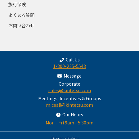
旅行保険
よくある質問
お問い合わせ
Call Us
1-800-225-5543
Message
Corporate
sales@kintetsu.com
Meetings, Incentives & Groups
miceall@kintetsu.com
Our Hours
Mon - Fri 9am - 5:30pm
Privacy Policy