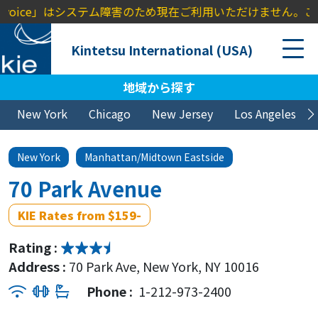
nvoice」はシステム障害のため現在ご利用いただけません。ご不便
Kintetsu International (USA)
地域から探す
New York
Chicago
New Jersey
Los Angeles
New York
Manhattan/Midtown Eastside
70 Park Avenue
KIE Rates from $159-
Rating :
Address :
70 Park Ave, New York, NY 10016
Phone :
1-212-973-2400