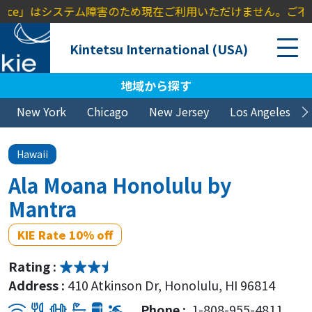
Invoice」はシステム障害のため現在ご利用いただけません。ご不
Kintetsu International (USA)
地域から探す
New York
Chicago
New Jersey
Los Angeles
Hawaii
Ala Moana Honolulu by
Mantra
KIE Rate 10% off
Rating :
Address :
410 Atkinson Dr, Honolulu, HI 96814
Phone :
1-808-955-4811