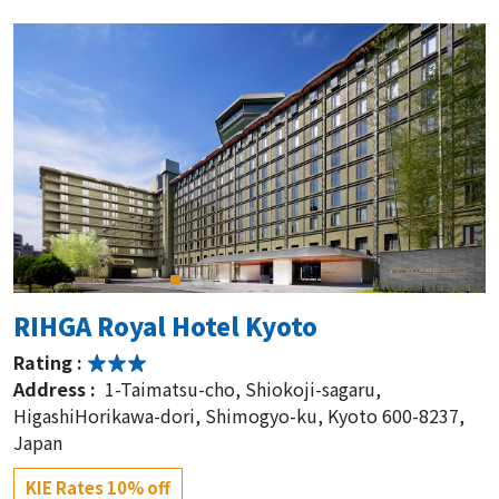
RIHGA Royal Hotel Kyoto
Rating :
Address :
1-Taimatsu-cho, Shiokoji-sagaru,
HigashiHorikawa-dori, Shimogyo-ku, Kyoto 600-8237,
Japan
KIE Rates 10% off