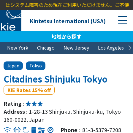
oice」はシステム障害のため現在ご利用いただけません。ご不便をお
Kintetsu International (USA)
地域から探す
New York
Chicago
New Jersey
Los Angeles
Japan
Tokyo
Citadines Shinjuku Tokyo
KIE Rates 15% off
Rating :
Address :
1-28-13 Shinjuku, Shinjuku-ku, Tokyo
160-0022, Japan
Phone :
81-3-5379-7208