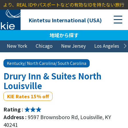
、REAL IDやパスポートなどの有効なIDを持たない旅行者に対し、
Kintetsu International (USA)
地域から探す
New York
Chicago
New Jersey
Los Angeles
Kentucky/ North Carolina/ South Carolina
Drury Inn & Suites North
Louisville
KIE Rates 15% off
Rating :
Address :
9597 Brownsboro Rd, Louisville, KY
40241