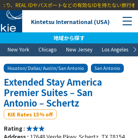
、REAL IDやパスポートなどの有効なIDを持たない旅行者に対し、
Kintetsu International (USA)
地域から探す
New York
Chicago
New Jersey
Los Angeles
Houston/ Dallas/ Austin/ San Antonio
San Antonio
Extended Stay America
Premier Suites – San
Antonio – Schertz
KIE Rates 15% off
Rating :
Address :
17648 Verde Pkwy, Schertz, TX 78154