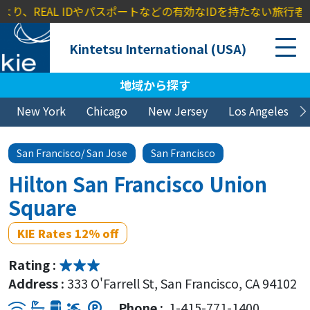
REAL IDやパスポートなどの有効なIDを持たない旅行者に対し、
Kintetsu International (USA)
地域から探す
New York
Chicago
New Jersey
Los Angeles
San Francisco/ San Jose
San Francisco
Hilton San Francisco Union
Square
KIE Rates 12% off
Rating :
Address :
333 O'Farrell St, San Francisco, CA 94102
Phone :
1-415-771-1400