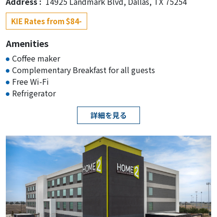
Address :
14925 Landmark Blvd, Dallas, TX 75254
KIE Rates from $84-
Amenities
Coffee maker
Complementary Breakfast for all guests
Free Wi-Fi
Refrigerator
詳細を見る