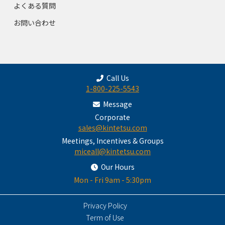
よくある質問
お問い合わせ
Call Us
1-800-225-5543
Message
Corporate
sales@kintetsu.com
Meetings, Incentives & Groups
miceall@kintetsu.com
Our Hours
Mon - Fri 9am - 5:30pm
Privacy Policy
Term of Use