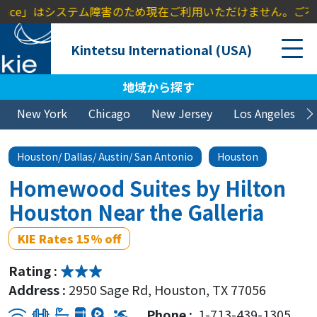
nvoice」はシステム障害のため現在ご利用いただけません。ご不便
Kintetsu International (USA)
地域から探す
New York
Chicago
New Jersey
Los Angeles
Houston/ Dallas/ Austin/ San Antonio
Houston
Homewood Suites by Hilton
Houston Near the Galleria
KIE Rates 15% off
Rating :
Address :
2950 Sage Rd, Houston, TX 77056
Phone :
1-713-439-1305