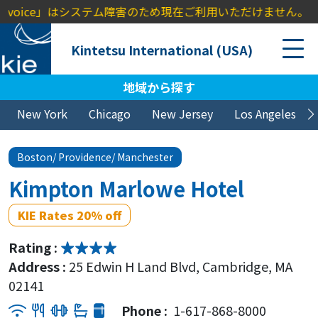
Invoice」はシステム障害のため現在ご利用いただけません。ご不
Kintetsu International (USA)
地域から探す
New York
Chicago
New Jersey
Los Angeles
Boston/ Providence/ Manchester
Kimpton Marlowe Hotel
KIE Rates 20% off
Rating :
Address :
25 Edwin H Land Blvd, Cambridge, MA
02141
Phone :
1-617-868-8000