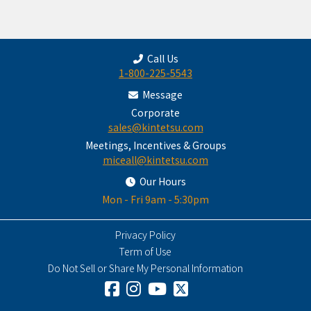
Call Us
1-800-225-5543
Message
Corporate
sales@kintetsu.com
Meetings, Incentives & Groups
miceall@kintetsu.com
Our Hours
Mon - Fri 9am - 5:30pm
Privacy Policy
Term of Use
Do Not Sell or Share My Personal Information