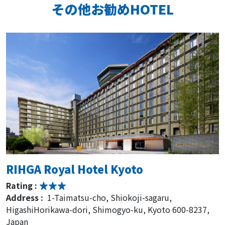
その他お勧めHOTEL
RIHGA Royal Hotel Kyoto
Rating :
Address :
1-Taimatsu-cho, Shiokoji-sagaru,
HigashiHorikawa-dori, Shimogyo-ku, Kyoto 600-8237,
Japan