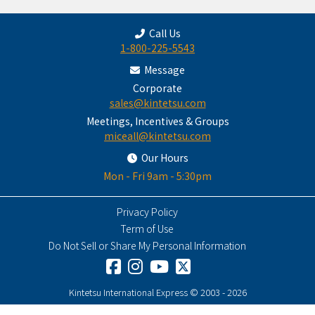
Call Us
1-800-225-5543
Message
Corporate
sales@kintetsu.com
Meetings, Incentives & Groups
miceall@kintetsu.com
Our Hours
Mon - Fri 9am - 5:30pm
Privacy Policy
Term of Use
Do Not Sell or Share My Personal Information
Kintetsu International Express © 2003 - 2026