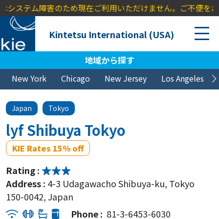
ce」はシステム障害のため現在ご利用いただけません。ご不便をおかけ
Kintetsu International (USA)
地域から探す
New York
Chicago
New Jersey
Los Angeles
Japan
Tokyo
lyf Shibuya Tokyo
KIE Rates 15% off
Rating :
Address :
4-3 Udagawacho Shibuya-ku, Tokyo
150-0042, Japan
Phone :
81-3-6453-6030