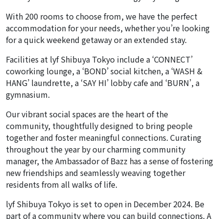
With 200 rooms to choose from, we have the perfect
accommodation for your needs, whether you’re looking
for a quick weekend getaway or an extended stay.
Facilities at lyf Shibuya Tokyo include a ‘CONNECT’
coworking lounge, a ‘BOND’ social kitchen, a ‘WASH &
HANG’ laundrette, a ‘SAY HI’ lobby cafe and ‘BURN’, a
gymnasium.
Our vibrant social spaces are the heart of the
community, thoughtfully designed to bring people
together and foster meaningful connections. Curating
throughout the year by our charming community
manager, the Ambassador of Bazz has a sense of fostering
new friendships and seamlessly weaving together
residents from all walks of life.
lyf Shibuya Tokyo is set to open in December 2024. Be
part of a community where you can build connections. A