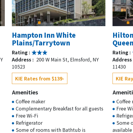
Hampton Inn White
Hilto
Plains/Tarrytown
Queen
Rating :
Rating :
NY
Address :
200 W Main St, Elmsford, NY
Address 
10523
11430
KIE Rates from $139-
KIE Ray
Amenities
Ameniti
Coffee maker
Coffee
Complementary Breakfast for all guests
Free Wi
Free Wi-Fi
Refrige
Refrigerator
Some o
Some of rooms with Bathtub is
available