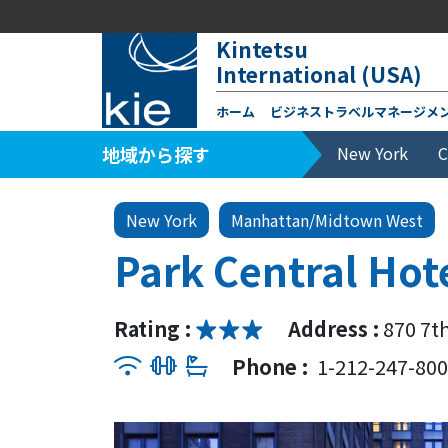
Kintetsu
International (USA)
ホーム
ビジネストラベルマネージメ
地域から探す
New York
C
New York
Manhattan/Midtown West
Park Central Hot
Rating :
Address :
870 7t
Phone :
1-212-247-80