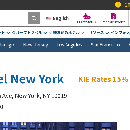
!
2026年2月1日
English
Flight Status
Print My Invoice
ント
グループトラベル
近鉄お勧めホテル
リソース
インフォメ
hicago
New Jersey
Los Angeles
San Francisco
el New York
KIE Rates 15% 
h Ave, New York, NY 10019
00