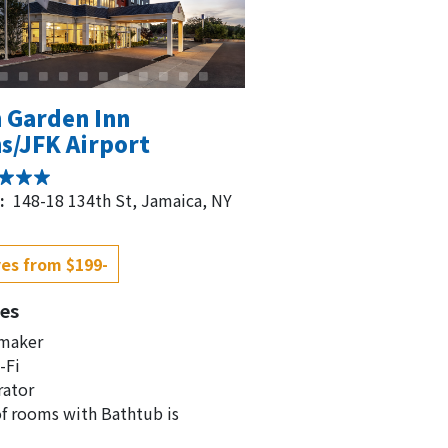
n Garden Inn
s/JFK Airport
:
148-18 134th St, Jamaica, NY
es from $199-
es
 maker
-Fi
rator
f rooms with Bathtub is