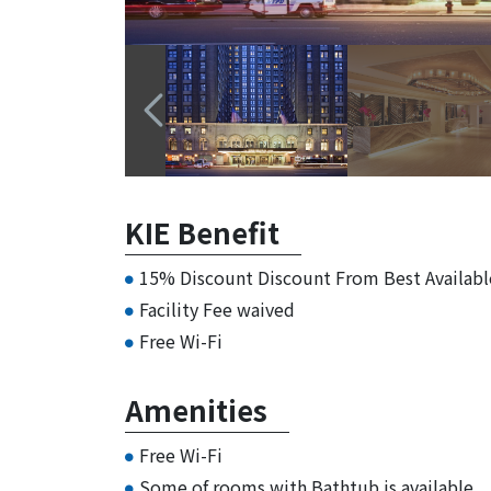
KIE Benefit
15% Discount Discount From Best Availabl
Facility Fee waived
Free Wi-Fi
Amenities
Free Wi-Fi
Some of rooms with Bathtub is available