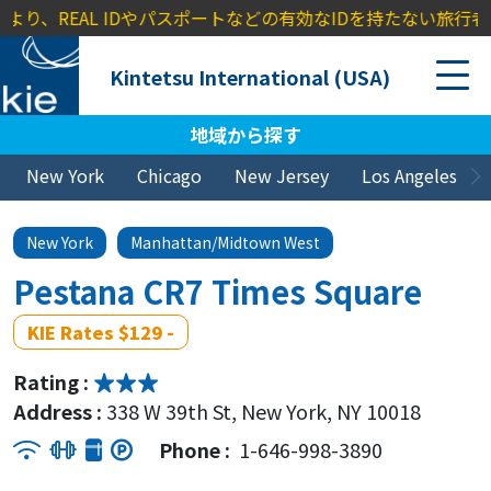
REAL IDやパスポートなどの有効なIDを持たない旅行者に対し、
Kintetsu International (USA)
地域から探す
New York
Chicago
New Jersey
Los Angeles
New York
Manhattan/Midtown West
Pestana CR7 Times Square
KIE Rates $129 -
Rating :
Address :
338 W 39th St, New York, NY 10018
Phone :
1-646-998-3890