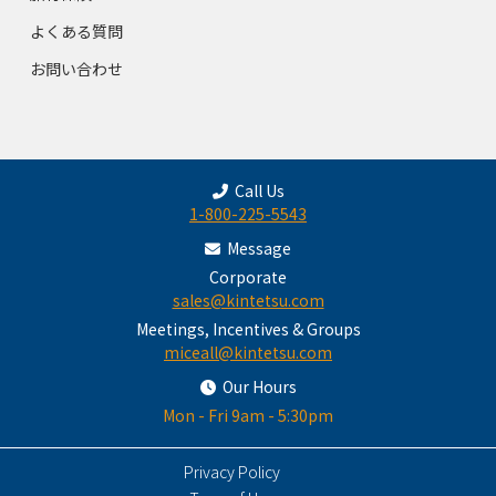
よくある質問
お問い合わせ
Call Us
1-800-225-5543
Message
Corporate
sales@kintetsu.com
Meetings, Incentives & Groups
miceall@kintetsu.com
Our Hours
Mon - Fri 9am - 5:30pm
Privacy Policy