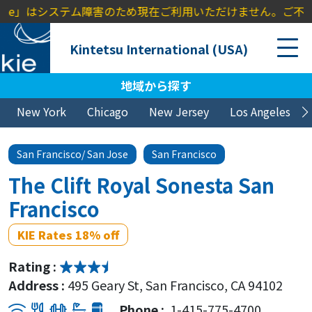
voice」はシステム障害のため現在ご利用いただけません。ご不便を
Kintetsu International (USA)
地域から探す
New York
Chicago
New Jersey
Los Angeles
San Francisco/ San Jose
San Francisco
The Clift Royal Sonesta San
Francisco
KIE Rates 18% off
Rating :
Address :
495 Geary St, San Francisco, CA 94102
Phone :
1-415-775-4700