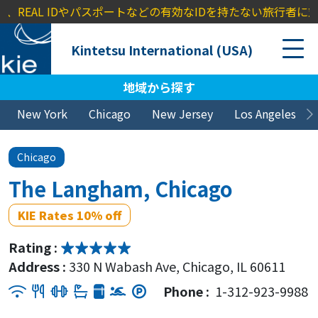
AL IDやパスポートなどの有効なIDを持たない旅行者に対し、TSA
Kintetsu International (USA)
地域から探す
New York
Chicago
New Jersey
Los Angeles
Chicago
The Langham, Chicago
KIE Rates 10% off
Rating :
Address :
330 N Wabash Ave, Chicago, IL 60611
Phone :
1-312-923-9988