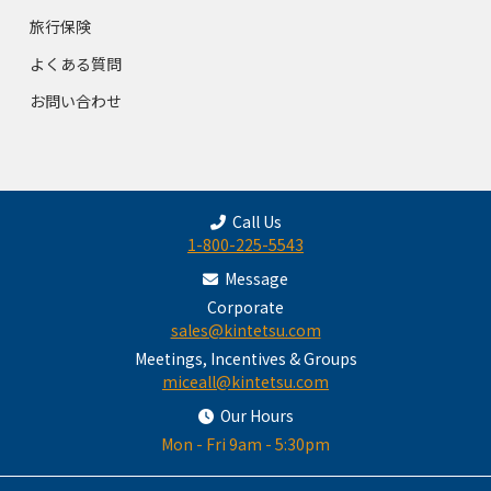
旅行保険
よくある質問
お問い合わせ
Call Us
1-800-225-5543
Message
Corporate
sales@kintetsu.com
Meetings, Incentives & Groups
miceall@kintetsu.com
Our Hours
Mon - Fri 9am - 5:30pm