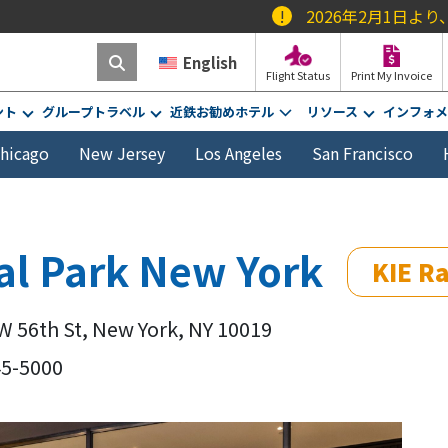
!
2026年2月1日より、REAL IDや
English
Flight Status
Print My Invoice
ント
グループトラベル
近鉄お勧めホテル
リソース
インフォメ
hicago
New Jersey
Los Angeles
San Francisco
l Park New York
KIE Ra
W 56th St, New York, NY 10019
45-5000