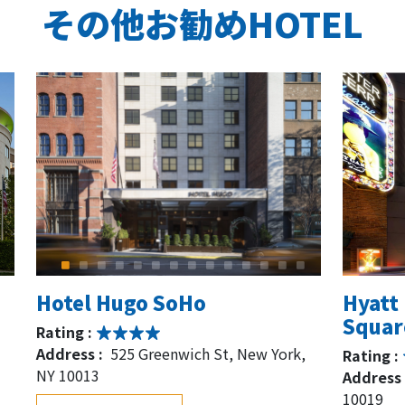
その他お勧めHOTEL
Hotel Hugo SoHo
Hyatt
Squar
Rating :
Address :
525 Greenwich St, New York,
Rating :
NY 10013
Address 
10019