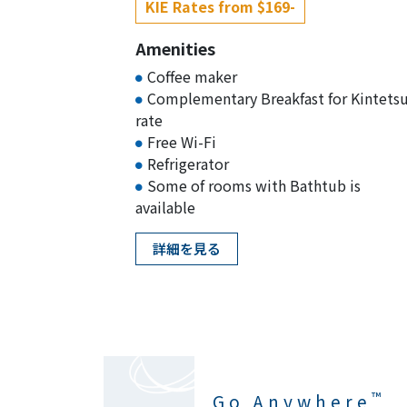
KIE Rates from $169-
Amenities
Coffee maker
Complementary Breakfast for Kintets
rate
Free Wi-Fi
Refrigerator
Some of rooms with Bathtub is
available
詳細を見る
™
Go Anywhere