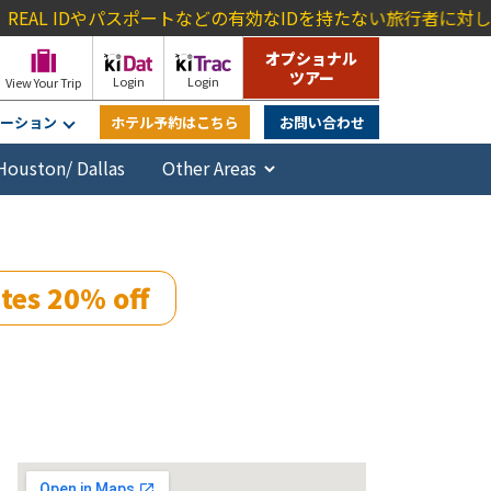
パスポートなどの有効なIDを持たない旅行者に対し、TSAは
45ドル
オプショナル
ツアー
Login
Login
View Your Trip
ーション
ホテル予約はこちら
お問い合わせ
Houston/ Dallas
tes 20% off