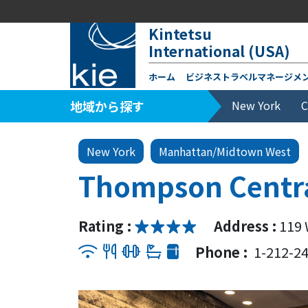
Kintetsu
International (USA)
ホーム
ビジネストラベルマネージメ
地域から探す
New York
C
New York
Manhattan/Midtown West
Thompson Centra
Rating :
Address :
119 
Phone :
1-212-2