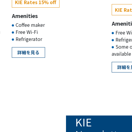
KIE Rates 15% off
KIE Rat
Amenities
Ameniti
Coffee maker
u
Free Wi-Fi
Free Wi
Refrigerator
Refrige
Some o
詳細を見る
available
詳細を
KIE