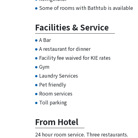
Some of rooms with Bathtub is available
Facilities & Service
A Bar
A restaurant for dinner
Facility fee waived for KIE rates
Gym
Laundry Services
Pet friendly
Room services
Toll parking
From Hotel
24 hour room service. Three restaurants.