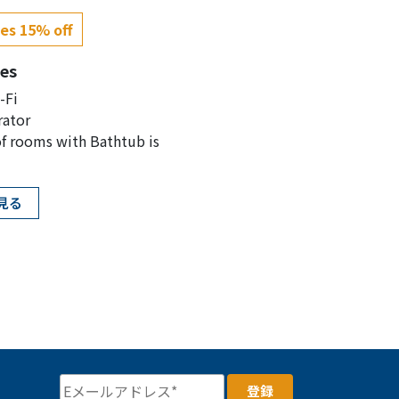
es 15% off
es
-Fi
rator
f rooms with Bathtub is
見る