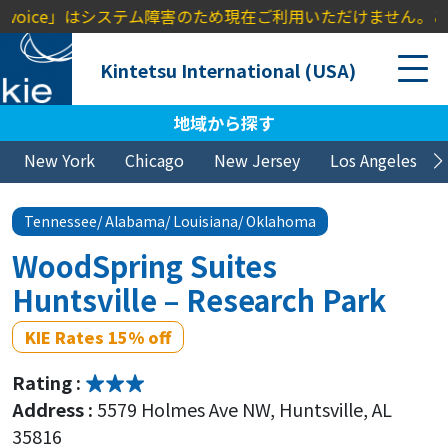
 Invoice」はシステム障害のため現在ご利用いただけません。ご
Kintetsu International (USA)
地域から探す
New York
Chicago
New Jersey
Los Angeles
Tennessee/ Alabama/ Louisiana/ Oklahoma
WoodSpring Suites
Huntsville – Research Park
KIE Rates 15% off
Rating :
Address :
5579 Holmes Ave NW, Huntsville, AL
35816