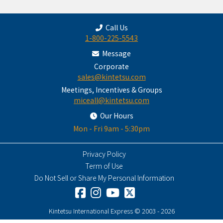
Call Us
1-800-225-5543
Message
Corporate
sales@kintetsu.com
Meetings, Incentives & Groups
miceall@kintetsu.com
Our Hours
Mon - Fri 9am - 5:30pm
Privacy Policy
Term of Use
Do Not Sell or Share My Personal Information
Kintetsu International Express © 2003 - 2026