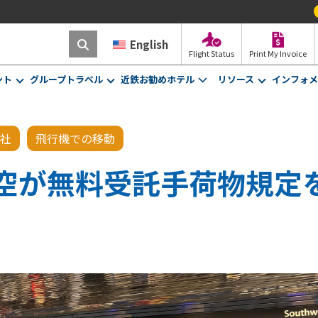
!
2026年
English
Flight Status
Print My Invoice
ント
グループトラベル
近鉄お勧めホテル
リソース
インフォメ
社
飛行機での移動
空が無料受託手荷物規定