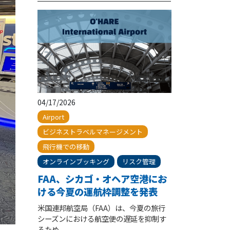
04/17/2026
Airport
ビジネストラベルマネージメント
飛行機での移動
オンラインブッキング
リスク管理
FAA、シカゴ・オヘア空港にお
ける今夏の運航枠調整を発表
米国連邦航空局（FAA）は、今夏の旅行
シーズンにおける航空便の遅延を抑制す
るため...