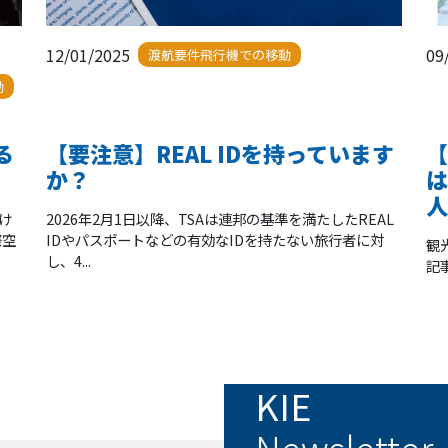
12/01/2025
09
渡航要件飛行機での移動
動
る
【要注意】REAL IDを持っています
【
か？
は
人
け
2026年2月1日以降、TSAは連邦の基準を満たしたREAL
際空
IDやパスポートなどの有効なIDを持たない旅行者に対
観
し、4...
記
KIE