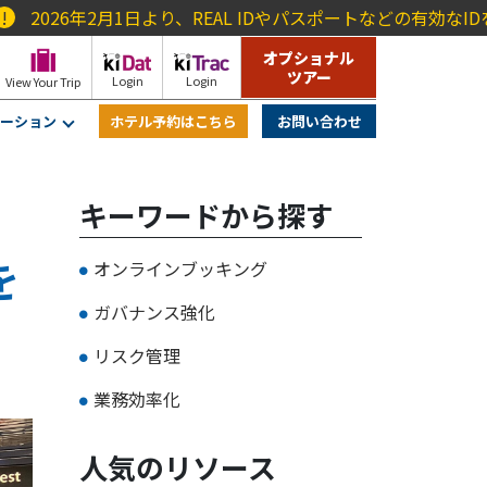
2月1日より、REAL IDやパスポートなどの有効なIDを持たない旅
オプショナル
ツアー
Login
Login
View Your Trip
ーション
ホテル予約はこちら
お問い合わせ
キーワードから探す
を
オンラインブッキング
ガバナンス強化
リスク管理
業務効率化
人気のリソース