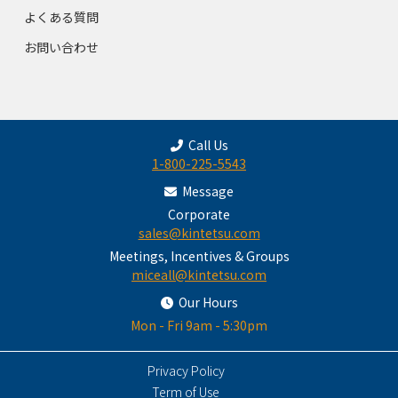
よくある質問
お問い合わせ
Call Us
1-800-225-5543
Message
Corporate
sales@kintetsu.com
Meetings, Incentives & Groups
miceall@kintetsu.com
Our Hours
Mon - Fri 9am - 5:30pm
Privacy Policy
Term of Use