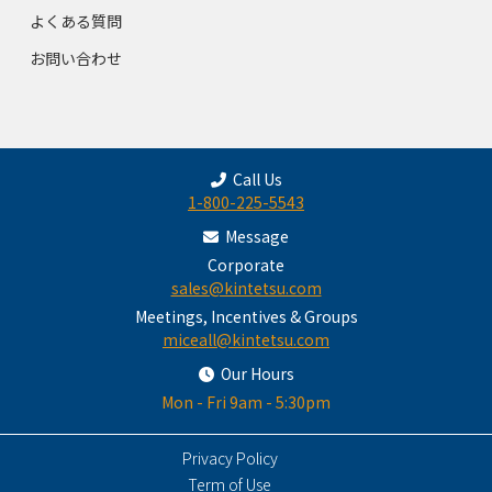
よくある質問
お問い合わせ
Call Us
1-800-225-5543
Message
Corporate
sales@kintetsu.com
Meetings, Incentives & Groups
miceall@kintetsu.com
Our Hours
Mon - Fri 9am - 5:30pm
Privacy Policy
Term of Use