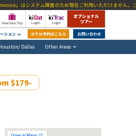
oice」はシステム障害のため現在ご利用いただけません。ご不便をお
オプショナル
ツアー
Login
Login
View Your Trip
ーション
ホテル予約はこちら
お問い合わせ
Houston/ Dallas
rom $179-