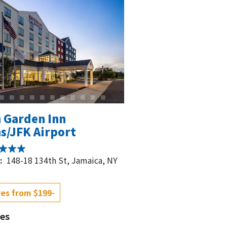
n Garden Inn
s/JFK Airport
:
148-18 134th St, Jamaica, NY
es from $199-
es