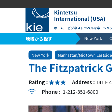
Kintetsu
International (USA)
ホーム
ビジネストラベルマネージメ
地域から探す
New York
C
New York
Manhattan/Midtown Eastside
The Fitzpatrick 
Rating :
Address :
141 E 
Phone :
1-212-351-6800