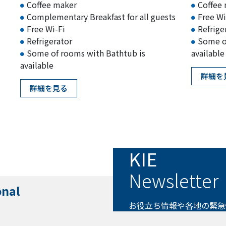
Coffee maker
Coffee
Complementary Breakfast for all guests
Free Wi
Free Wi-Fi
Refrige
Refrigerator
Some o
Some of rooms with Bathtub is
available
available
詳細を
詳細を見る
KIE
Newsletter
onal
お役立ち情報や各地の緊急