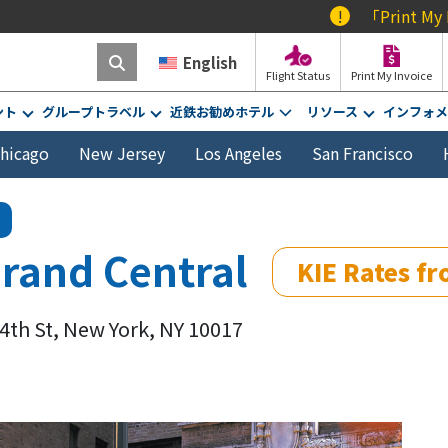
!
「Print My Inv
English
Flight Status
Print My Invoice
ント
グループトラベル
近鉄お勧めホテル
リソース
インフォメ
hicago
New Jersey
Los Angeles
San Francisco
Grand Central
KIE Rates f
44th St, New York, NY 10017