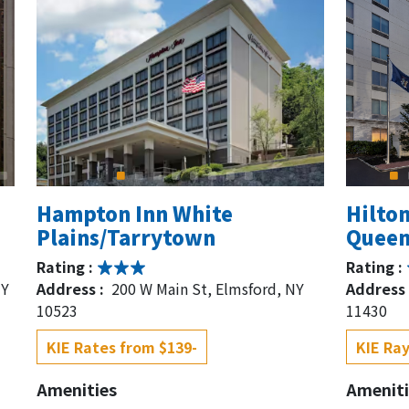
Hampton Inn White
Hilto
Plains/Tarrytown
Queen
Rating :
Rating :
NY
Address :
200 W Main St, Elmsford, NY
Address 
10523
11430
KIE Rates from $139-
KIE Ray
Amenities
Ameniti